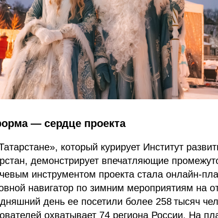
орма — сердце проекта
Татарстане», который курирует Институт развит
арстан, демонстрирует впечатляющие промежут
ючевым инструментом проекта стала онлайн‑пл
новной навигатор по зимним мероприятиям на о
одняшний день ее посетили более 258 тысяч че
ователей охватывает 74 региона России. На п