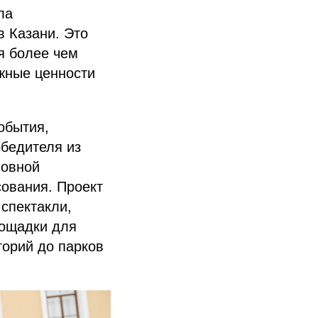
ла
в Казани. Это
я более чем
ажные ценности
обытия,
обедителя из
новной
сования. Проект
спектакли,
лощадки для
орий до парков