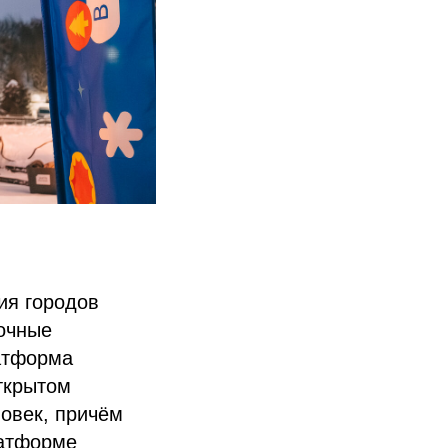
ия городов
очные
атформа
ткрытом
ловек, причём
латформе