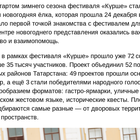
артом зимнего сезона фестиваля «Күрше» ста
 новогодняя ёлка, которая прошла 24 декабря 
ло первой точкой знакомства с фестивалем дл
центре новогоднего представления оказались в
во и взаимопомощь.
 в рамках фестиваля «Күрше» прошло уже 72 с
 35 тысяч участников. Проект объединил 52 п
х районов Татарстана: 49 проектов прошли ос
р, а ещё 3 стали победителями народного голо
ообразием форматов: гастро‑ярмарки, уличные 
сском жестовом языке, исторические квесты. П
дбираются самые разные — от дворовых террит
пространств.