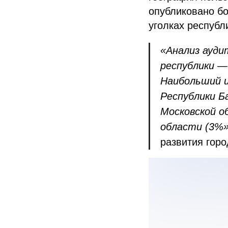
опубликовано бо
уголках республ
«Анализ ауди
республики —
Наибольший и
Республики Б
Московской о
области (3%»
развития горо