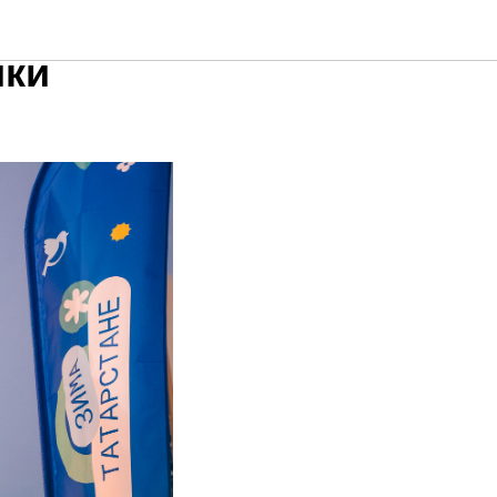
ит
ики