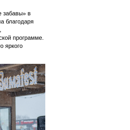
е забавы» в
ла благодаря
,
ской программе.
о яркого