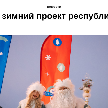
Татарстане»: как проход
новости
 зимний проект республ