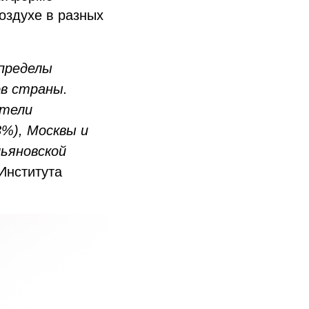
оздухе в разных
 пределы
в страны.
ители
3%), Москвы и
льяновской
 Института