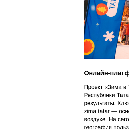
Онлайн‑платф
Проект «Зима в 
Республики Тат
результаты. Кл
zima.tatar — ос
воздухе. На сег
география польз