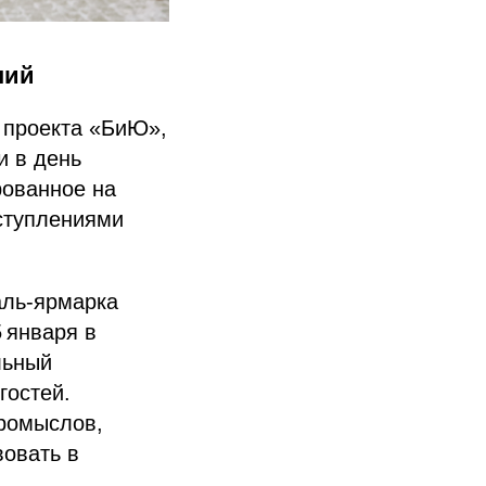
ний
 проекта «БиЮ»,
и в день
рованное на
ступлениями
аль‑ярмарка
 января в
льный
гостей.
промыслов,
вовать в