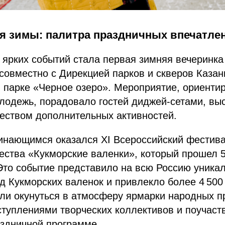
я зимы: палитра праздничных впечатле
ярких событий стала первая зимняя вечеринка
совместно с Дирекцией парков и скверов Казан
в парке «Черное озеро». Мероприятие, ориенти
олодежь, порадовало гостей диджей‑сетами, вы
еством дополнительных активностей.
инающимся оказался XI Всероссийский фестив
ества «Кукморские валенки», который прошел 5
Это событие представило на всю Россию уника
д Кукморских валенок и привлекло более 4 500 
гли окунуться в атмосферу ярмарки народных 
туплениями творческих коллективов и поучаст
здничной программе.