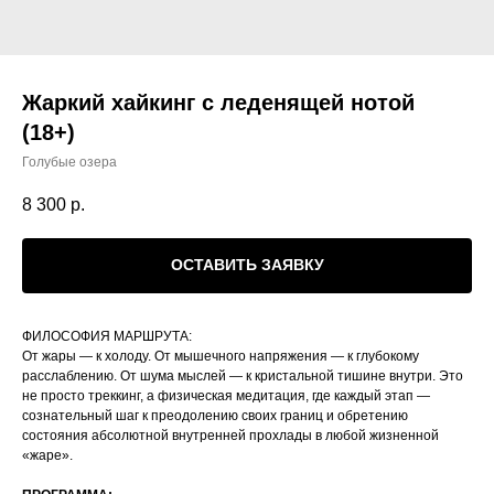
Жаркий хайкинг с леденящей нотой
(18+)
Голубые озера
8 300
р.
ОСТАВИТЬ ЗАЯВКУ
ФИЛОСОФИЯ МАРШРУТА:
От жары — к холоду. От мышечного напряжения — к глубокому
расслаблению. От шума мыслей — к кристальной тишине внутри. Это
не просто треккинг, а физическая медитация, где каждый этап —
сознательный шаг к преодолению своих границ и обретению
состояния абсолютной внутренней прохлады в любой жизненной
«жаре».