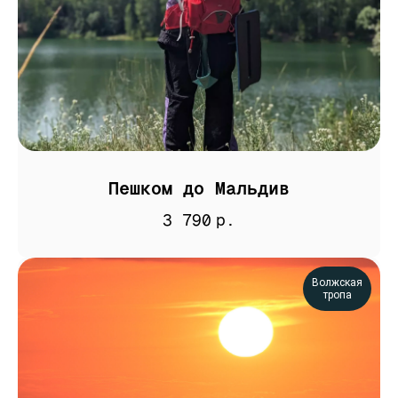
Пешком до Мальдив
3 790
р.
Волжская
тропа