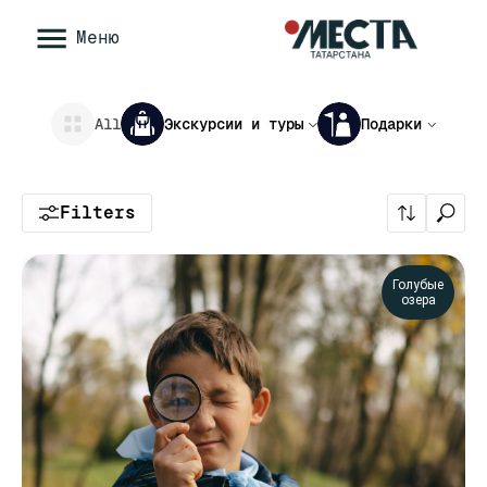
Меню
All
Экскурсии и
туры
Подарки
Filters
Голубые
озера