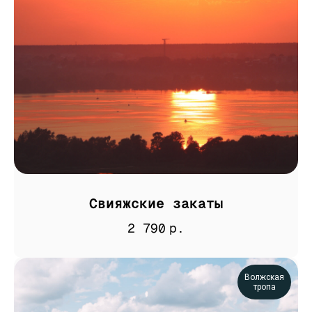
Свияжские закаты
2 790
р.
Волжская
тропа