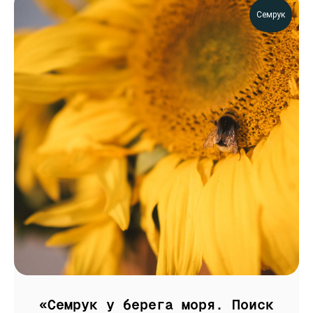
Семрук
«Семрук у берега моря. Поиск