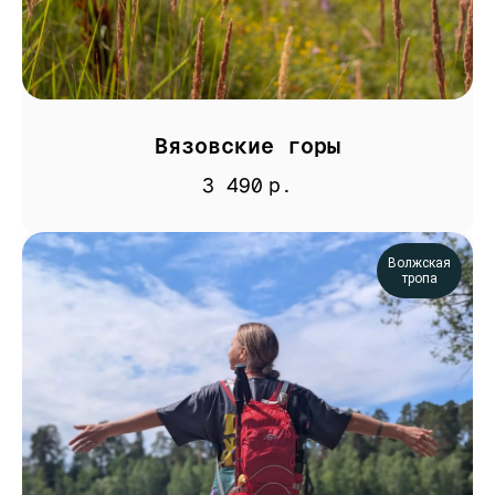
Вязовские горы
3 490
р.
Волжская
тропа