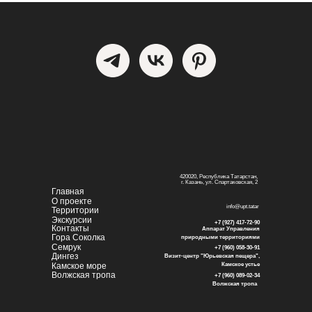
420020, Республика Татарстан,
г. Казань, ул. Спартаковская, 2
Главная
О проекте
info@upt.tatar
Территории
Экскурсии
+7 (927) 417-72-90
Контакты
Аппарат Управления
Гора Соколка
природными территориями
Семрук
+7 (960) 058-30-91
Дингез
Визит-центр "Юрьевская пещера",
Камское море
Камское устье
Волжская тропа
+7 (960) 089-02-34
Волжская тропа