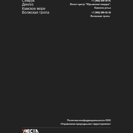
Семрук
+7 (960) 058-30-91
Дингез
Визит-центр "Юрьевская пещера",
Камское море
Камское устье
Волжская тропа
+7 (960) 089-02-34
Волжская тропа
Политика конфиденциальности ООО
«Управление природными территориями»