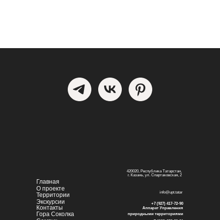
420020, Республика Татарстан,
г. Казань, ул. Спартаковская, 2
Главная
О проекте
info@upt.tatar
Территории
Экскурсии
+7 (927) 417-72-90
Контакты
Аппарат Управления
Гора Соколка
природными территориями