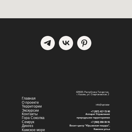
420020, Республика Татарстан,
г. Казань, ул. Спартаковская, 2
Главная
О проекте
info@upt.tatar
Территории
Экскурсии
+7 (927) 417-72-90
Контакты
Аппарат Управления
Гора Соколка
природными территориями
Семрук
+7 (960) 058-30-91
Дингез
Визит-центр "Юрьевская пещера",
Камское море
Камское устье