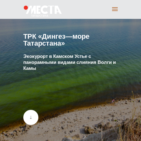
ТРК «Дингез—море
Татарстана»
Экокурорт в Камском Устье с
панорамными видами слияния Волги и
Камы