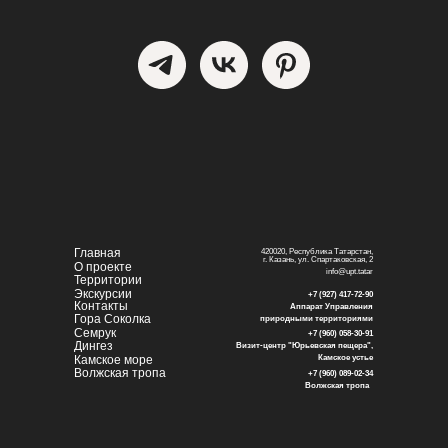
Главная
420020, Республика Татарстан,
г. Казань, ул. Спартаковская, 2
О проекте
info@upt.tatar
Территории
Экскурсии
+7 (927) 417-72-90
Контакты
Аппарат Управления
Гора Соколка
природными территориями
Семрук
+7 (960) 058-30-91
Дингез
Визит-центр "Юрьевская пещера",
Камское море
Камское устье
Волжская тропа
+7 (960) 089-02-34
Волжская тропа