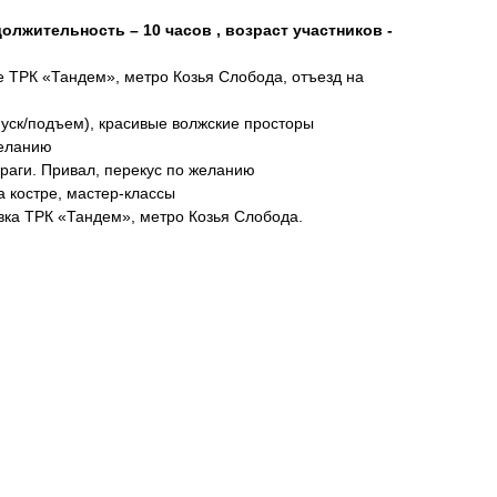
олжительность – 10 часов , возраст участников -
ке ТРК «Тандем», метро Козья Слобода, отъезд на
спуск/подъем), красивые волжские просторы
желанию
раги. Привал, перекус по желанию
а костре, мастер-классы
овка ТРК «Тандем», метро Козья Слобода.